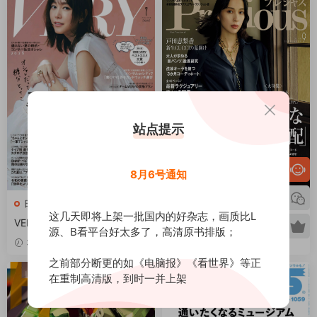
站点提示
8月6号通知
日本杂志
日本杂志
这几天即将上架一批国内的好杂志，画质比L
VERY 2026全年1-12月共12期
Precious 2026全年1-12月共1
源、B看平台好太多了，高清原书排版；
PDF ヴエリィ
2期 PDF
3小时前
4小时前
之前部分断更的如《电脑报》《看世界》等正
在重制高清版，到时一并上架