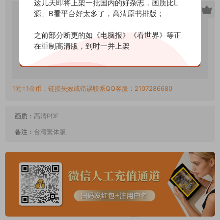
这几天即将上架一批国内的好杂志，画质比L
8月
源、B看平台好太多了，高清原书排版；
1.5
下载价格
金币
之前部分断更的如《电脑报》《看世界》等正
VIP免费
在重制高清版，到时一并上架
立即购买
1元=1金币，链接失效或错误联系QQ客服：2107286680
画质：
高清PDF
备注：
台湾繁体版