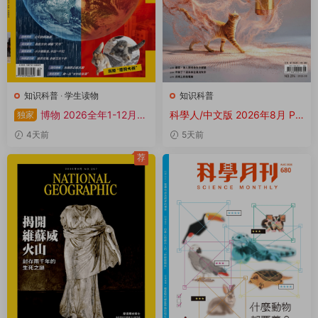
知识科普
·
学生读物
知识科普
博物 2026全年1-12月共
科學人/中文版 2026年8月 PD
独家
12期 PDF
F
4天前
5天前
荐