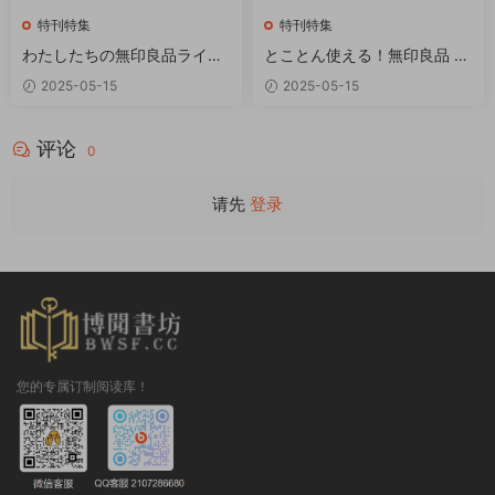
特刊特集
特刊特集
わたしたちの無印良品ライフ
とことん使える！無印良品 人
PDF
気収納アイテムで「ためな
2025-05-15
2025-05-15
い」暮らし PDF
评论
0
请先
登录
您的专属订制阅读库！