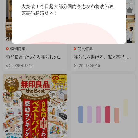
大突破！今日起大部分国内杂志发布将改为独
家高码超清版本！
特刊特集
特刊特集
無印良品でつくる暮らしのベ
暮らしを助ける、私が整う無
ストアイデア PDF
印良品 PDF
2025-05-15
2025-05-15