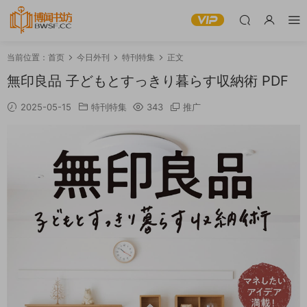
当前位置：
首页
今日外刊
特刊特集
正文
無印良品 子どもとすっきり暮らす収納術 PDF
2025-05-15
特刊特集
343
推广