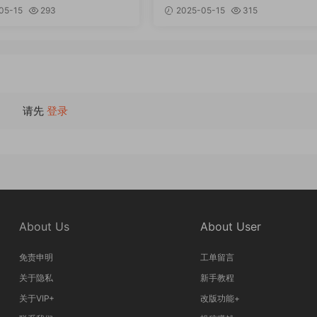
収納アイテムで「ためない」
05-15
293
2025-05-15
315
らし PDF
请先
登录
About Us
About User
免责申明
工单留言
关于隐私
新手教程
关于VIP+
改版功能+