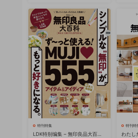
特刊特集
特刊特
LDK特别编集 – 無印良品大百科
わたした