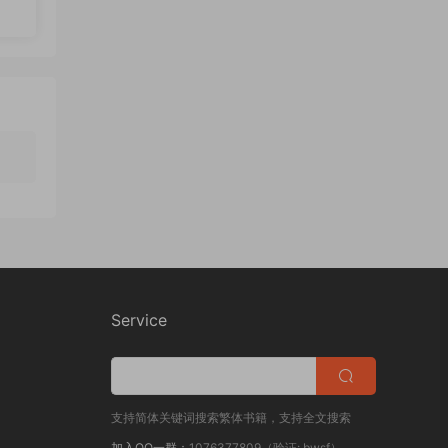
暮
Service
支持简体关键词搜索繁体书籍，支持全文搜索
加入QQ一群：
1076377809（验证: bwsf）