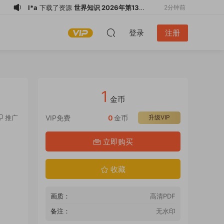
l*a
下载了资源
世界知识 2026年第13期
2分钟前
PDF
l*a
下载了资源
坦克装甲车辆·新军事
3分钟前
登录
注册
2026全年1-12月共12期 PDF
l*a
下载了资源
坦克装甲车辆 2026全年
3分钟前
1-12月共12期 PDF
m*******
下载了资源
Wallpaper*墙纸
42分钟前
2025全年共12期 PDF
l*a
下载了资源
现代舰船 2026全年1-12
47分钟前
月共12期 PDF
l*a
下载了资源
兵器杂志 2026全年1-12
48分钟前
1
月共12期 PDF
l*a
下载了资源
兵器杂志 2026全年1-12
48分钟前
金币
月共12期 PDF
l*a
下载了资源
VERY 2026全年1-12月
1小时前
推广
VIP免费
0
金币
升级VIP
共12期 PDF ヴエリィ
l*a
下载了资源
世界知识 2026年第13期
12秒前
立即购买
PDF
l*a
下载了资源
世界知识 2026年第13期
33秒前
PDF
收藏
画质：
高清PDF
备注：
无水印