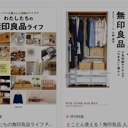
集
特刊特集
ちの無印良品ライフ PD
とことん使える！無印良品 人