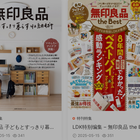
集
特刊特集
品 子どもとすっきり暮ら
LDK特别编集 – 無印良品 the 
 PDF
st PDF
05-15
341
2025-05-15
351