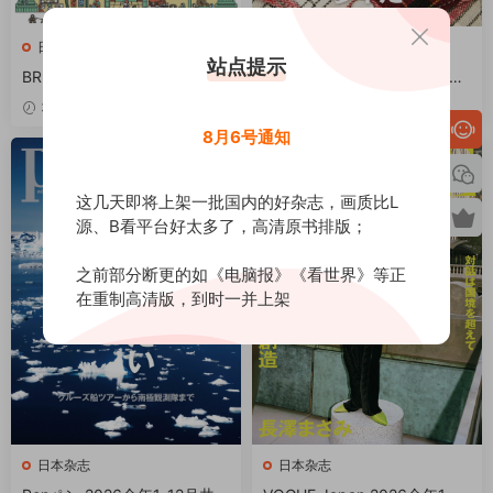
日本杂志
日本杂志
站点提示
BRUTUS 2026全年1-12月共2
Lightning 2026全年1-12月共
4期+增刊 PDF
12期 PDF
3天前
6天前
8月6号通知
这几天即将上架一批国内的好杂志，画质比L
源、B看平台好太多了，高清原书排版；
之前部分断更的如《电脑报》《看世界》等正
在重制高清版，到时一并上架
日本杂志
日本杂志