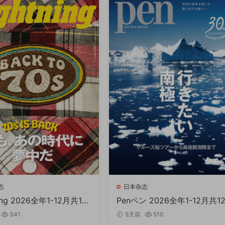
志
日本杂志
ning 2026全年1-12月共12
Penペン 2026全年1-12月共1
PDF
341
5天前
510