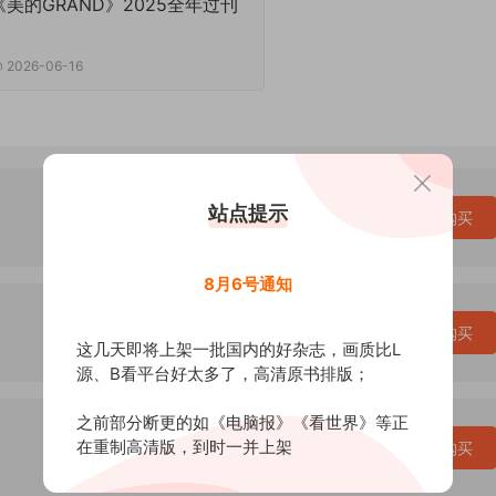
《美的GRAND》2025全年过刊
2026-06-16
站点提示
VIP免费
立即购买
8月6号通知
VIP免费
立即购买
这几天即将上架一批国内的好杂志，画质比L
源、B看平台好太多了，高清原书排版；
之前部分断更的如《电脑报》《看世界》等正
在重制高清版，到时一并上架
VIP免费
立即购买