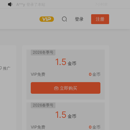
y**z
加入了本站
7小时前
n*******
登录了本站
9小时前
登录
注册
x
下载了资源
三联生活周刊 2026年第22
10小时前
期 PDF
x
登录了本站
10小时前
c*****o
下载了资源
能力杂志 2026全年
11小时前
1-12月共12期 PDF
游客
下载了资源
北欧テイストの部屋づ
5小时前
2026冬季号
くり Vol.48 PDF
m*******
下载了资源
商業周刊
6小时前
1.5
金币
2026/8/10 No.2021 PDF
m*******
下载了资源
商業周刊
6小时前
推广
2026/8/10 No.2021 PDF
m*******
VIP免费
下载了资源
今周刊 2026/8/6
0
金币
6小时前
No.1546 PDF
A**y
登录了本站
7小时前
立即购买
2026春季号
1.5
金币
VIP免费
0
金币