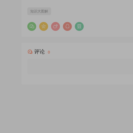
知识大图解
评论
0