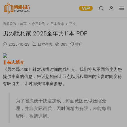
当前位置：
首页
今日外刊
日本杂志
正文
男の隠れ家 2025全年共11本 PDF
2025-10-29
日本杂志
361
推广
▎杂志简介
《男の隠れ家》针对珍惜时间的成年人。我们将从不同角度为您
提供丰富的信息，告诉您如何让五点以后和周末的宝贵时间变得
有吸引力，让时间变得丰富多彩。
为了省流便于快速加载，封面截图已做压缩处
理，并非实际画质；因时间精力有限，未能每期
配图，敬请谅解。