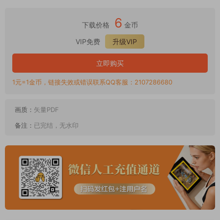
6
下载价格
金币
VIP免费
升级VIP
立即购买
1元=1金币，链接失效或错误联系QQ客服：2107286680
画质：
矢量PDF
备注：
已完结，无水印