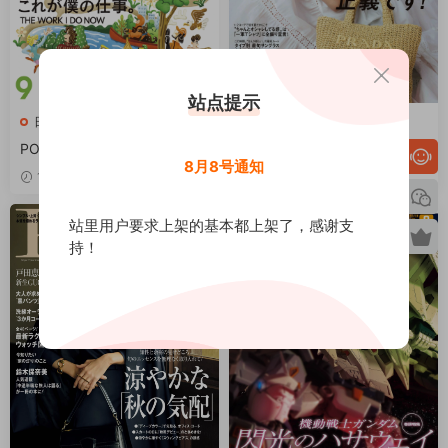
站点提示
日本杂志
日本杂志
POPEYE 2026年9月 PDF
VERY 2026全年1-12月共12期
8月8号通知
PDF ヴエリィ
13小时前
2天前
站里用户要求上架的基本都上架了，感谢支
持！