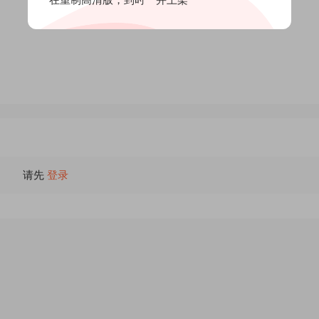
请先
登录