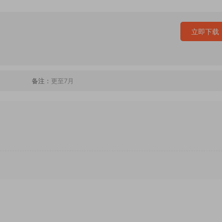
立即下载
备注：
更至7月