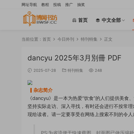
网址导航
教程
投稿
推广
抽奖
首页
中文全部
当前位置：
首页
今日外刊
特刊特集
正文
dancyu 2025年3月別冊 PDF
2025-07-28
特刊特集
248
▎杂志简介
《dancyu》是一本为热爱“饮食”的人们提供美
坚持实际走访、深入寻找，有时还会进行不按常理
现给读者。请一定要享受在网络上搜索不到的令人感
PS:为省流便于快速载图，封面图已做压缩