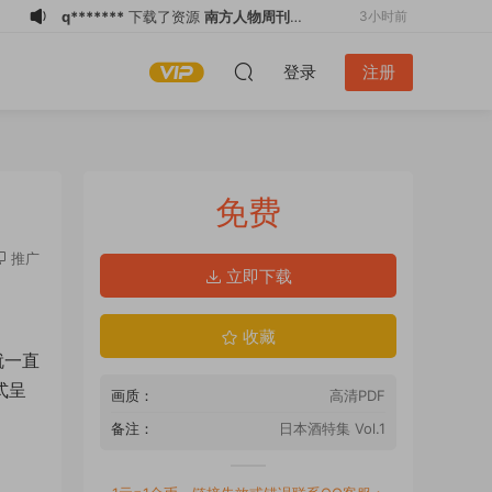
q*******
下载了资源
南方人物周刊
3小时前
2026全年1-12月共25期 PDF
z****8
下载了资源
天下雜誌 2026/8/5
3小时前
登录
注册
No.854 PDF
z****8
购买了资源
天下雜誌 2026/8/5
3小时前
No.854 PDF
z****8
登录了本站
3小时前
l*a
下载了资源
财经杂志 2026全年1-12
5小时前
月共25期 PDF
l*a
下载了资源
销售与市场 2026全年1-
5小时前
免费
12月共12期 PDF
l*a
下载了资源
清华管理评论 2026年第
5小时前
5期 PDF
l*a
下载了资源
清华管理评论 2026年第
5小时前
推广
立即下载
5期 PDF
l****g
登录了本站
45分钟前
q*******
下载了资源
财经杂志 2026全
2小时前
收藏
年1-12月共25期 PDF
就一直
式呈
画质：
高清PDF
备注：
日本酒特集 Vol.1