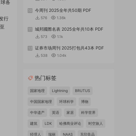
全球各
今周刊 2025全年共50期 PDF
10
发行
576
1.36k
行至
城邦國際名表 2025全年共10本 PDF
11
573
1.1k
证券市场周刊 2025打包共43本 PDF
12
538
1.04k
热门标签
国家地理
Lightning
BRUTUS
中国国家地理
环球科学
博物
中华遗产
英语
家居
科学世界
建筑
LDK
哈佛商业评论
时空旅人
经理人
瑞丽
NAAS
无印良品