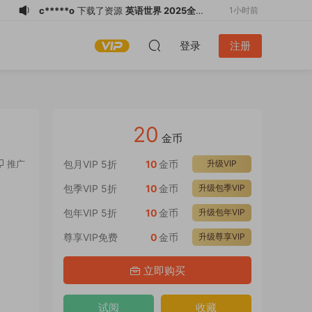
c*****o
下载了资源
英语世界 2025全年
1小时前
共12本 PDF
3*******
加入了本站
11小时前
登录
注册
l*****o
下载了资源
Casa BRUTUS特别
12小时前
编集 - By NIGO 2026 PDF
l*****o
下载了资源
看世界 2026全年1-
12小时前
12月共24期 PDF
l*****o
登录了本站
12小时前
游客
下载了资源
VOGUE台湾版 2026年
14小时前
20
7月 PDF
m*******
下载了资源
电脑报 2026全年
14小时前
金币
1-12月共50期 PDF
m*******
下载了资源
电脑报 2026全年
14小时前
推广
包月VIP 5折
10
金币
升级VIP
1-12月共50期 PDF
c*****o
下载了资源
英语世界 2025全年
1小时前
包季VIP 5折
10
金币
升级包季VIP
共12本 PDF
2*******
下载了资源
HOBBY Japan
1小时前
包年VIP 5折
10
金币
升级包年VIP
2026年8月 PDF
尊享VIP免费
0
金币
升级尊享VIP
立即购买
试阅
收藏