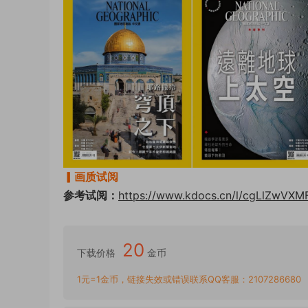
▎画质试阅
参考试阅：
https://www.kdocs.cn/l/cgLlZwVX
20
下载价格
金币
1元=1金币，链接失效或错误联系QQ客服：2107286680