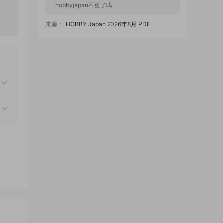
hobbyjapan不更了吗
来源：
HOBBY Japan 2026年8月 PDF
zzmx88 • 2天前
854期怎么是24元
来源：
天下雜誌 2026/8/5 No.854 PDF