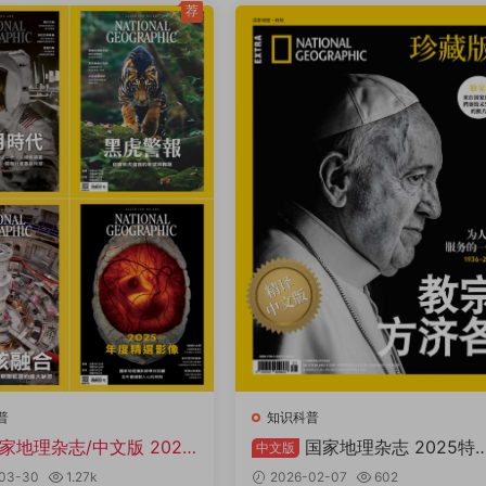
荐
普
知识科普
家地理杂志/中文版 2025
国家地理杂志 2025特
中文版
2本 PDF
辑：教宗方济各 PDF
03-30
1.27k
2026-02-07
602