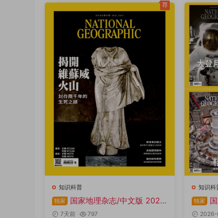
荐
知识科普
知识科
国家地理杂志/中文版 2026
国
独家
独家
年1-12月共12本 PDF
全年共1
7天前
797
2026-