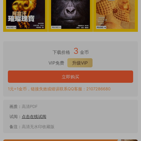
3
下载价格
金币
VIP免费
升级VIP
立即购买
1元=1金币，链接失效或错误联系QQ客服：2107286680
画质：
高清PDF
试阅：
点击在线试阅
备注：
高清无水印收藏版