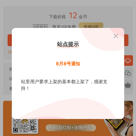
12
下载价格
金币
VIP折扣
、尊享VIP免费
升级VIP
立即购买
站点提示
1元=1金币，链接失效或错误联系QQ客服：2107286680
8月8号通知
画质：
高清扫描PDF
试阅：
点击在线试阅
站里用户要求上架的基本都上架了，感谢支
持！
备注：
本站高清修复无水印收藏版