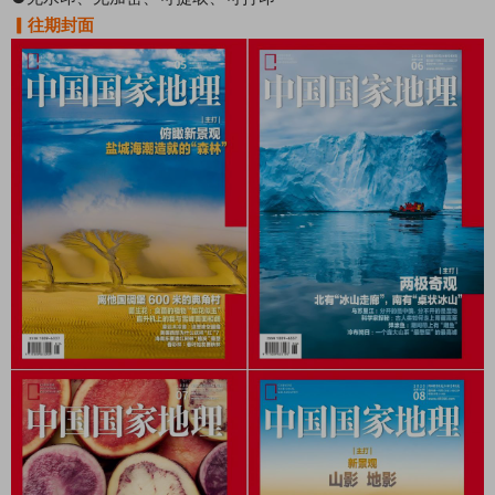
▎往期封面