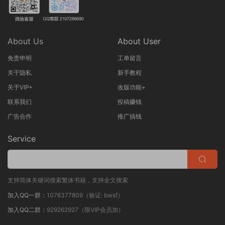
About Us
About User
免责申明
工单留言
关于隐私
新手教程
关于VIP+
改版功能+
联系我们
投稿赚钱
广告合作
推广搞钱
Service
支持简体关键词搜索繁体书籍，支持全文搜索
加入QQ一群：
1076377809（验证: bwsf）
加入QQ二群：
929262927（限VIP会员加）