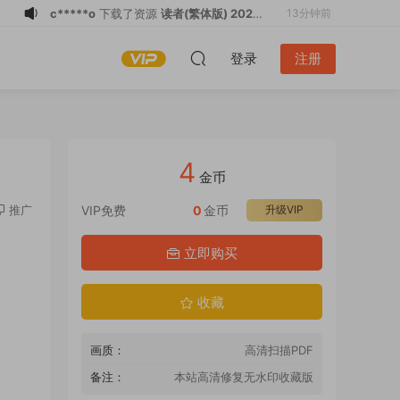
c*****o
下载了资源
常春月刊 2026年8
18分钟前
月 PDF
f*******
下载了资源
瘋耳機 2024-
2小时前
登录
注册
2026共3本 PDF
f*******
购买了资源
瘋耳機 2024-
2小时前
2026共3本 PDF
f*******
下载了资源
瘋耳機 2024-
2小时前
2026共3本 PDF
f*******
购买了资源
瘋耳機 2024-
2小时前
2026共3本 PDF
f*******
下载了资源
瘋耳機 2024-
2小时前
4
2026共3本 PDF
f*******
下载了资源
音響論壇 2026年8
2小时前
金币
月 PDF
c*****o
下载了资源
能力杂志 2026全年
6分钟前
推广
VIP免费
0
金币
升级VIP
1-12月共12期 PDF
c*****o
下载了资源
科學月刊 2026年8
9分钟前
立即购买
月 PDF
c*****o
下载了资源
读者(繁体版) 2026
13分钟前
全年1-12月共12期 PDF
收藏
画质：
高清扫描PDF
备注：
本站高清修复无水印收藏版