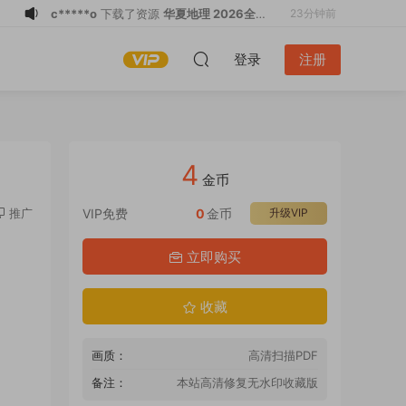
c*****o
下载了资源
国家地理杂志/中文
1小时前
版 2005全年共12本 PDF
j*****e
加入了本站
2小时前
登录
注册
E**Y
登录了本站
2小时前
c*****o
下载了资源
博物 2026全年1-12
2小时前
月共12期 PDF
c*****o
购买了资源
博物 2026全年1-12
2小时前
月共12期 PDF
q*******
下载了资源
国家地理历史·特
2小时前
4
刊：中世纪世界 PDF
c*****o
下载了资源
华夏地理 2026全年
2小时前
金币
1-12月共12期 PDF
o******a
下载了资源
看世界 2026全年
1分钟前
推广
VIP免费
0
金币
升级VIP
1-12月共24期 PDF
n*******
下载了资源
文史知识 2026全
12分钟前
立即购买
年1-12月共12期 PDF
c*****o
下载了资源
华夏地理 2026全年
23分钟前
1-12月共12期 PDF
收藏
画质：
高清扫描PDF
备注：
本站高清修复无水印收藏版