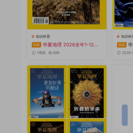
知识科普
知识科
华夏地理 2026全年1-12月
华
独家
独家
共12期 PDF
PDF
1周前
699
2026-