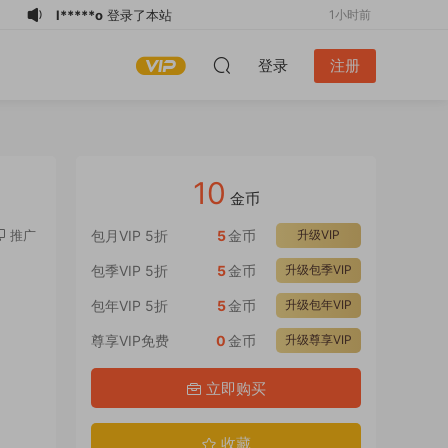
l*****o
登录了本站
1小时前
游客
下载了资源
VOGUE台湾版 2026年
3小时前
登录
注册
7月 PDF
m*******
下载了资源
电脑报 2026全年
3小时前
1-12月共50期 PDF
m*******
下载了资源
电脑报 2026全年
3小时前
1-12月共50期 PDF
m*******
下载了资源
电脑报 2026全年
5小时前
1-12月共50期 PDF
n*******
下载了资源
现代舰船 2026全
7小时前
10
年1-12月共12期 PDF
n*******
下载了资源
现代舰船 2026全
7小时前
金币
年1-12月共12期 PDF
3*******
加入了本站
3分钟前
推广
包月VIP 5折
5
金币
升级VIP
l*****o
下载了资源
Casa BRUTUS特别
1小时前
包季VIP 5折
5
金币
升级包季VIP
编集 - By NIGO 2026 PDF
l*****o
下载了资源
看世界 2026全年1-
1小时前
包年VIP 5折
5
金币
升级包年VIP
12月共24期 PDF
尊享VIP免费
0
金币
升级尊享VIP
立即购买
收藏