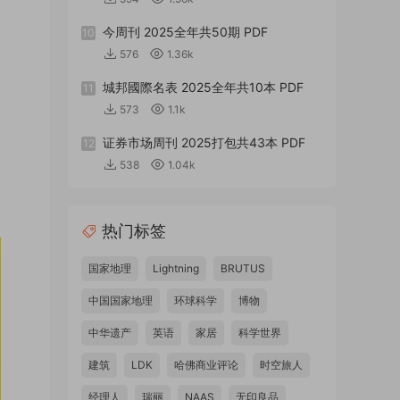
今周刊 2025全年共50期 PDF
10
576
1.36k
城邦國際名表 2025全年共10本 PDF
11
573
1.1k
证券市场周刊 2025打包共43本 PDF
12
538
1.04k
热门标签
国家地理
Lightning
BRUTUS
中国国家地理
环球科学
博物
中华遗产
英语
家居
科学世界
建筑
LDK
哈佛商业评论
时空旅人
经理人
瑞丽
NAAS
无印良品