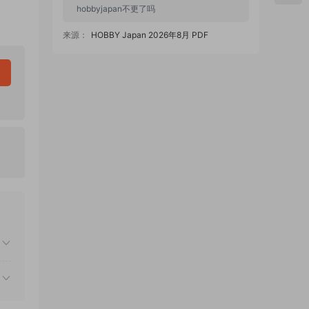
hobbyjapan不更了吗
来源：
HOBBY Japan 2026年8月 PDF
zzmx88 • 1天前
854期怎么是24元
来源：
天下雜誌 2026/8/5 No.854 PDF