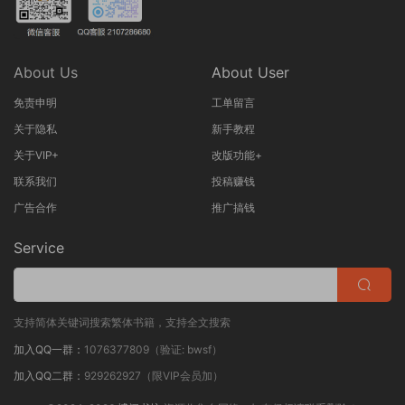
About Us
About User
免责申明
工单留言
关于隐私
新手教程
关于VIP+
改版功能+
联系我们
投稿赚钱
广告合作
推广搞钱
Service
支持简体关键词搜索繁体书籍，支持全文搜索
加入QQ一群：
1076377809（验证: bwsf）
加入QQ二群：
929262927（限VIP会员加）