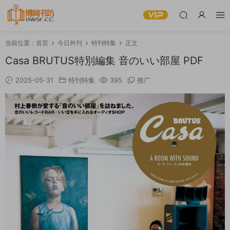
当前位置：
首页
今日外刊
特刊特集
正文
Casa BRUTUS特別編集 音のいい部屋 PDF
2025-05-31
特刊特集
395
推广