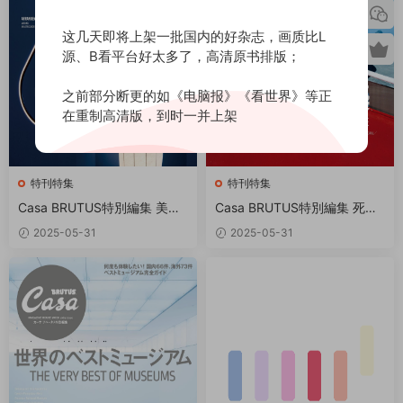
这几天即将上架一批国内的好杂志，画质比L
源、B看平台好太多了，高清原书排版；
之前部分断更的如《电脑报》《看世界》等正
在重制高清版，到时一并上架
特刊特集
特刊特集
Casa BRUTUS特別編集 美し
Casa BRUTUS特別編集 死ぬ
い照明術 PDF
までに見ておくべき100の建
2025-05-31
2025-05-31
築 PDF