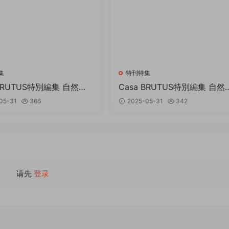
集
特刊特集
 BRUTUS特別編集 自然と
Casa BRUTUS特別編集 自然
 PDF
暮らすスタイルブック PDF
05-31
366
2025-05-31
342
请先
登录