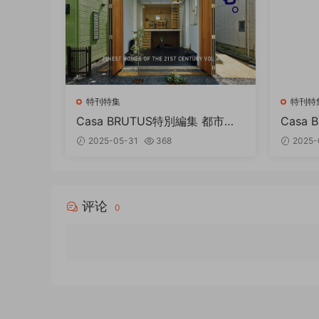
特刊特集
特刊特
Casa BRUTUS特別編集 都市型
Casa
住宅に住む 打造最强住宅的终极
暮らす家
2025-05-31
368
2025-
参考书! PDF
评论
0