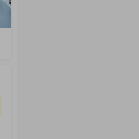
来源：
天下雜誌 2026/8/5 No.854 PDF
博闻君 • 2天前
已更新8月。
の
来源：
HOBBY Japan 2026年8月 PDF
王者联盟 • 2天前
hobbyjapan不更了吗
来源：
HOBBY Japan 2026年8月 PDF