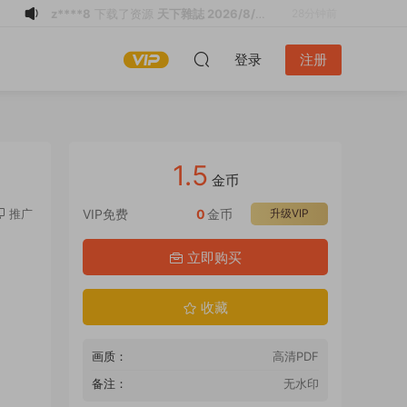
z****8
购买了资源
天下雜誌 2026/8/5
28分钟前
No.854 PDF
z****8
登录了本站
30分钟前
登录
注册
l*a
下载了资源
财经杂志 2026全年1-12
2小时前
月共25期 PDF
l*a
下载了资源
销售与市场 2026全年1-
3小时前
12月共12期 PDF
l*a
下载了资源
清华管理评论 2026年第
3小时前
5期 PDF
l*a
下载了资源
清华管理评论 2026年第
3小时前
1.5
5期 PDF
l*a
下载了资源
中国经济周刊 2026全年
3小时前
金币
1-12月共24期 PDF
l*a
下载了资源
南方人物周刊 2026全年
3小时前
推广
VIP免费
0
金币
升级VIP
1-12月共25期 PDF
q*******
下载了资源
南方人物周刊
25分钟前
立即购买
2026全年1-12月共25期 PDF
z****8
下载了资源
天下雜誌 2026/8/5
28分钟前
No.854 PDF
收藏
画质：
高清PDF
备注：
无水印