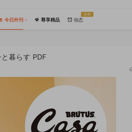
必读!
今日外刊
尊享精品
动态
子と暮らす PDF