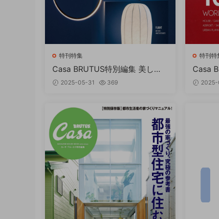
特刊特集
特刊特
Casa BRUTUS特別編集 美しい
Casa
照明術 PDF
でに見
2025-05-31
369
2025-
F