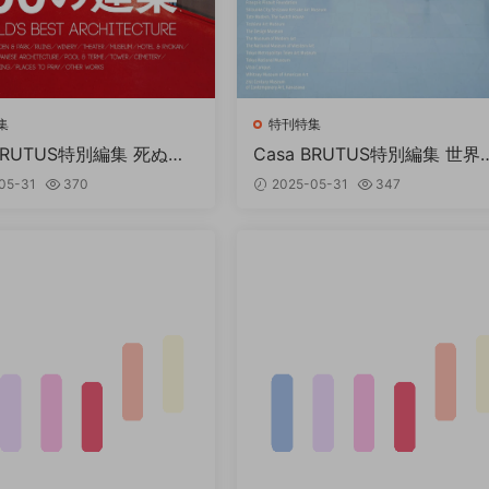
集
特刊特集
 BRUTUS特別編集 死ぬま
Casa BRUTUS特別編集 世界
ておくべき100の建築 PD
ベストミュージアム PDF
05-31
370
2025-05-31
347