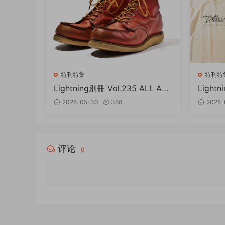
特刊特集
特刊特
Lightning別冊 Vol.235 ALL AB
Light
OUT RED WING PDF
の教科書
2025-05-30
386
2025-
评论
0