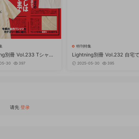
集
特刊特集
ning別冊 Vol.233 Tシャツ
Lightning別冊 Vol.232 自宅て
 PDF
ャンプ PDF
05-30
397
2025-05-30
395
请先
登录