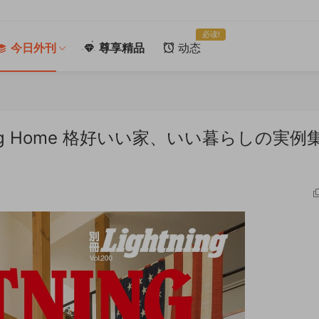
必读!
今日外刊
尊享精品
动态
ghtning Home 格好いい家、いい暮らしの実例集