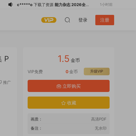
c*****o
下载了资源
能力杂志 2026全年
1小时前
1-12月共12期 PDF
c*****o
下载了资源
科學月刊 2026年8
1小时前
登录
注册
月 PDF
c*****o
下载了资源
读者(繁体版) 2026
2小时前
全年1-12月共12期 PDF
c*****o
下载了资源
常春月刊 2026年8
2小时前
月 PDF
f*******
下载了资源
瘋耳機 2024-
3小时前
2026共3本 PDF
f*******
购买了资源
瘋耳機 2024-
3小时前
1.5
 P
2026共3本 PDF
f*******
下载了资源
瘋耳機 2024-
3小时前
金币
2026共3本 PDF
f*******
购买了资源
瘋耳機 2024-
3小时前
VIP免费
0
金币
升级VIP
2026共3本 PDF
x
下载了资源
三联生活周刊 2026年第22
1小时前
推广
立即购买
期 PDF
x
登录了本站
1小时前
收藏
画质：
高清PDF
备注：
无水印