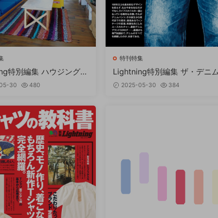
集
特刊特集
ning特別編集 ハウジングブ
Lightning特別編集 ザ・デニム
イムック PDF
イブル PDF
05-30
480
2025-05-30
384