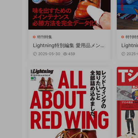
特刊特集
特刊特
Lightning特別編集 愛用品メンテ
Light
大全 PDF
ック エ
2025-05-30
459
2025-