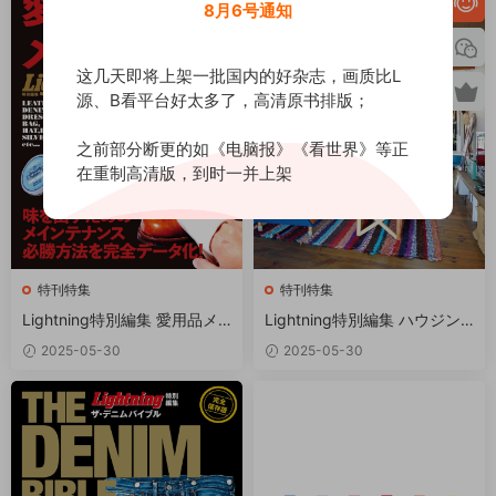
8月6号通知
这几天即将上架一批国内的好杂志，画质比L
源、B看平台好太多了，高清原书排版；
之前部分断更的如《电脑报》《看世界》等正
在重制高清版，到时一并上架
特刊特集
特刊特集
Lightning特別編集 愛用品メ
Lightning特別編集 ハウジン
ンテ大全 PDF
グブック エイムック PDF
2025-05-30
2025-05-30