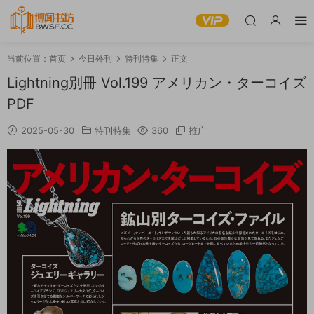
当前位置：
首页
今日外刊
特刊特集
正文
Lightning別冊 Vol.199 アメリカン・ターコイズ
PDF
2025-05-30
特刊特集
360
推广