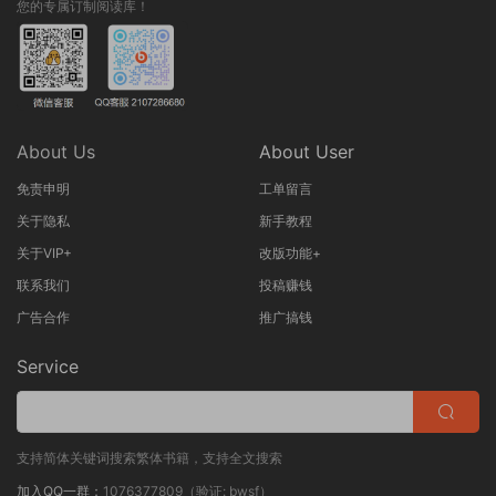
您的专属订制阅读库！
About Us
About User
免责申明
工单留言
关于隐私
新手教程
关于VIP+
改版功能+
联系我们
投稿赚钱
广告合作
推广搞钱
Service
支持简体关键词搜索繁体书籍，支持全文搜索
加入QQ一群：
1076377809（验证: bwsf）