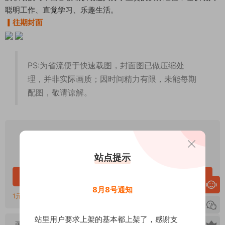
聪明工作、直觉学习、乐趣生活。
▎往期封面
PS:为省流便于快速载图，封面图已做压缩处
理，并非实际画质；因时间精力有限，未能每期
配图，敬请谅解。
5
下载价格
金币
VIP免费
升级VIP
站点提示
立即购买
8月8号通知
1元=1金币，链接失效或错误联系QQ客服：2107286680
站里用户要求上架的基本都上架了，感谢支
画质：
高清PDF