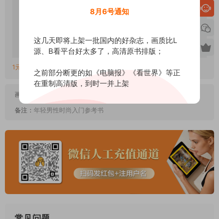
免费
8月6号通知
下载价格
立即购买
这几天即将上架一批国内的好杂志，画质比L
源、B看平台好太多了，高清原书排版；
1元=1金币，链接失效或错误联系QQ客服：2107286680
之前部分断更的如《电脑报》《看世界》等正
在重制高清版，到时一并上架
画质：
高清PDF
备注：
年轻男性时尚入门参考书
常见问题