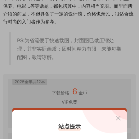
保养、电影…等等话题，都包括其中，内容相当充实。而里面所
介绍的商品，不但具备了一定的设计感，价格也亲民，很适合流
行时尚的入门者作为参考。
PS:为省流便于快速载图，封面图已做压缩处
理，并非实际画质；因时间精力有限，未能每期
配图，敬请谅解。
2025全年共12本
6
下载价格
金币
VIP免费
立即购买
站点提示
2024全年共12本