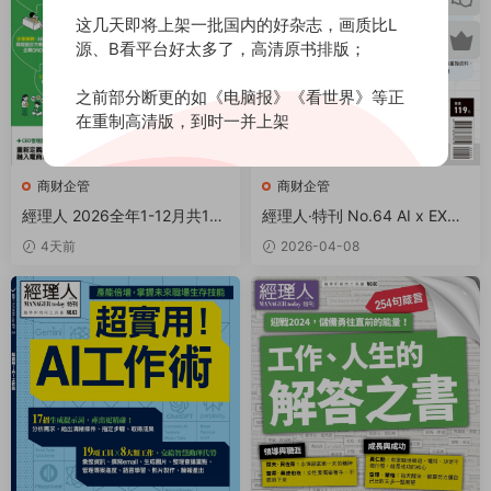
这几天即将上架一批国内的好杂志，画质比L
源、B看平台好太多了，高清原书排版；
之前部分断更的如《电脑报》《看世界》等正
在重制高清版，到时一并上架
商财企管
商财企管
經理人 2026全年1-12月共12
經理人·特刊 No.64 AI x EXCE
期 PDF
L工作法 PDF
4天前
2026-04-08