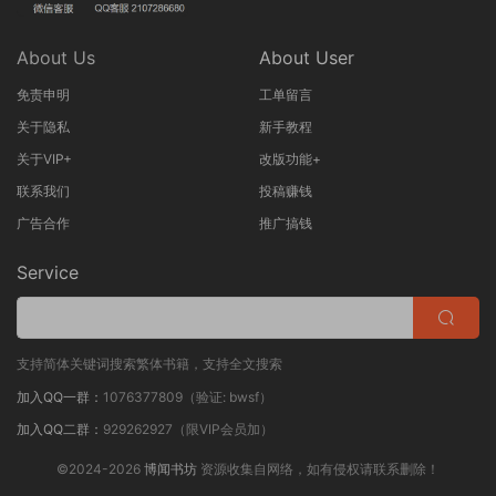
About Us
About User
免责申明
工单留言
关于隐私
新手教程
关于VIP+
改版功能+
联系我们
投稿赚钱
广告合作
推广搞钱
Service
支持简体关键词搜索繁体书籍，支持全文搜索
加入QQ一群：
1076377809（验证: bwsf）
加入QQ二群：
929262927（限VIP会员加）
©2024-2026
博闻书坊
资源收集自网络，如有侵权请联系删除！