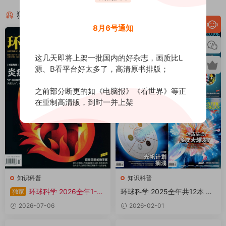
猜你喜欢
8月6号通知
荐
这几天即将上架一批国内的好杂志，画质比L
源、B看平台好太多了，高清原书排版；
之前部分断更的如《电脑报》《看世界》等正
在重制高清版，到时一并上架
知识科普
知识科普
环球科学 2026全年1-12
环球科学 2025全年共12本 PD
独家
月共12期 PDF
F
2026-07-06
2026-02-01