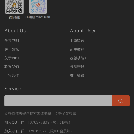
About Us
About User
免责申明
工单留言
关于隐私
新手教程
关于VIP+
改版功能+
联系我们
投稿赚钱
广告合作
推广搞钱
Service
支持简体关键词搜索繁体书籍，支持全文搜索
加入QQ一群：
1076377809（验证: bwsf）
加入QQ二群：
929262927（限VIP会员加）