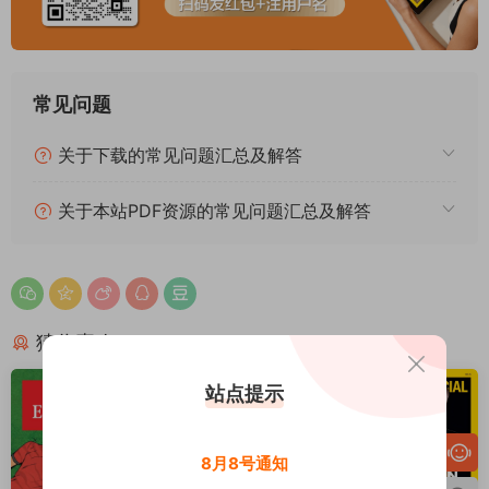
常见问题
关于下载的常见问题汇总及解答
关于本站PDF资源的常见问题汇总及解答
猜你喜欢
站点提示
8月8号通知