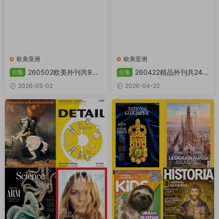
欧美亚洲
欧美亚洲
260502欧美外刊共9本
260422精品外刊共24本
合集
合集
合集 PDF
合集 PDF
2026-05-02
2026-04-22