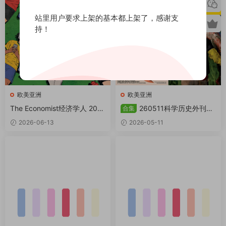
站里用户要求上架的基本都上架了，感谢支
持！
欧美亚洲
欧美亚洲
The Economist经济学人 202
260511科学历史外刊共
合集
6全年合集 PDF+MP3
20本合集 PDF
2026-06-13
2026-05-11