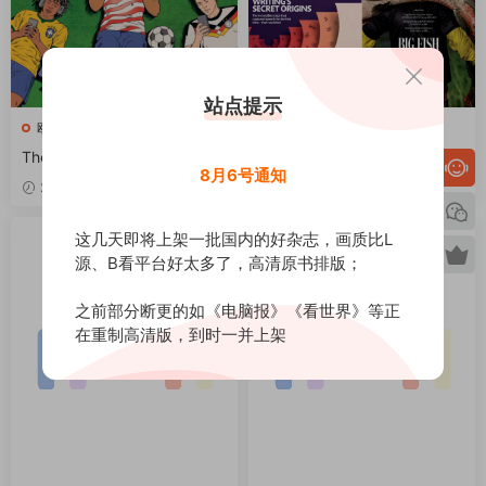
站点提示
欧美亚洲
欧美亚洲
The Economist经济学人 202
260511科学历史外刊共
合集
8月6号通知
6全年合集 PDF+MP3
20本合集 PDF
2026-06-13
2026-05-11
这几天即将上架一批国内的好杂志，画质比L
源、B看平台好太多了，高清原书排版；
之前部分断更的如《电脑报》《看世界》等正
在重制高清版，到时一并上架