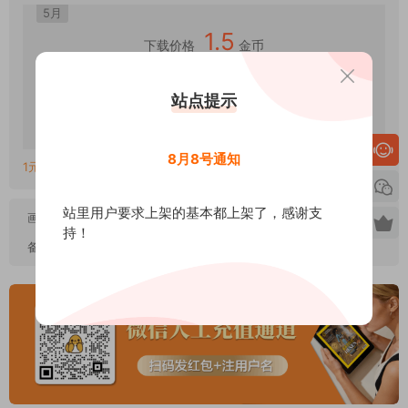
5月
1.5
下载价格
金币
VIP免费
站点提示
立即购买
8月8号通知
1元=1金币，链接失效或错误联系QQ客服：2107286680
站里用户要求上架的基本都上架了，感谢支
画质：
矢量PDF
持！
备注：
高品位家居设计杂志