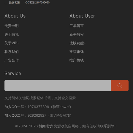
About Us
About User
免责申明
工单留言
关于隐私
新手教程
关于VIP+
改版功能+
联系我们
投稿赚钱
广告合作
推广搞钱
Service
支持简体关键词搜索繁体书籍，支持全文搜索
加入QQ一群：
1076377809（验证: bwsf）
加入QQ二群：
929262927（限VIP会员加）
©2024-2026
博闻书坊
资源收集自网络，如有侵权请联系删除！