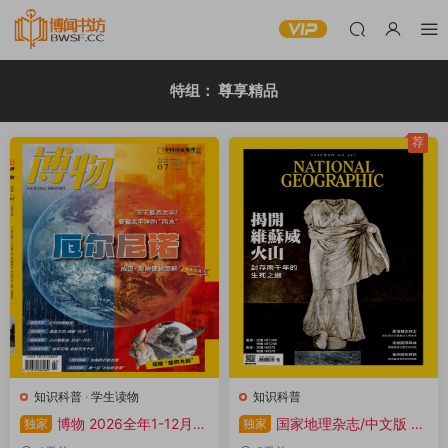
特组：
尊享精品
荐
知识科普
·
学生读物
知识科普
博物 2026全年1-12月共
国家地理杂志/中文版 20
独家
独家
12期 PDF
26年1-12月共12本 PDF