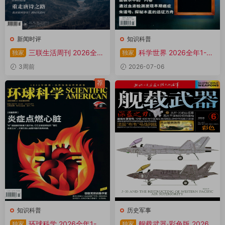
新闻时评
知识科普
三联生活周刊 2026全年
科学世界 2026全年1-12
独家
独家
1-12月共52期 PDF
月共12期 PDF
3周前
2026-07-06
荐
知识科普
历史军事
环球科学 2026全年1-12
舰载武器·彩色版 2026
独家
独家