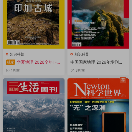
知识科普
知识科普
华夏地理 2026全年1-12
中国国家地理 2026年增刊：
独家
月共12期 PDF
云阳 PDF
1周前
3周前
荐