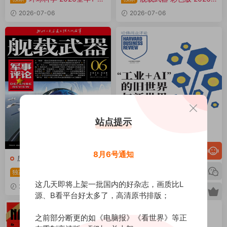
月共12期 PDF
全年1-12月共12期 PDF
2026-07-06
2026-07-06
站点提示
8月6号通知
历史军事
商财企管
舰载武器·军事评论 202
哈佛商业评论 2026年5-
独家
独家
6全年1-12月共12期 PDF
6月 PDF
这几天即将上架一批国内的好杂志，画质比L
2026-07-06
2026-06-12
源、B看平台好太多了，高清原书排版；
之前部分断更的如《电脑报》《看世界》等正