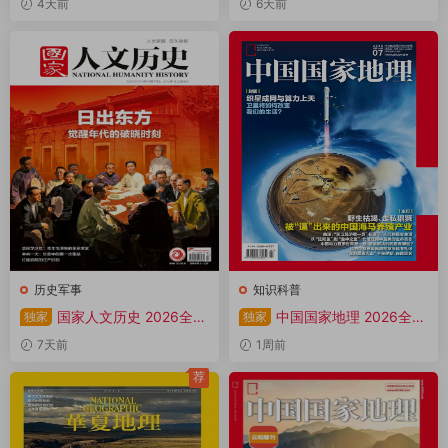
4天前
6天前
历史军事
知识科普
国家人文历史 2026全年
中国国家地理 2026全年
独家
独家
1-12月共24期 PDF
1-12月共12期 PDF
7天前
1周前
荐