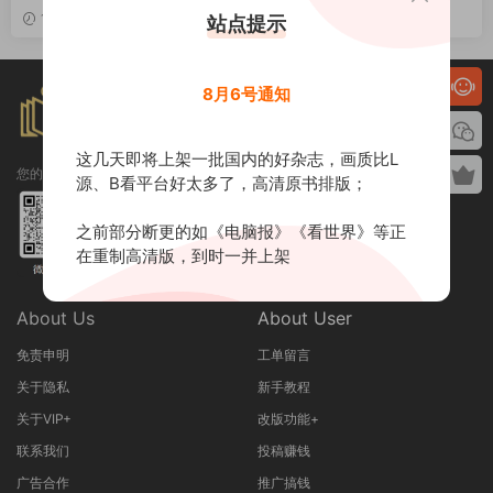
PDF
1周前
2025-10-23
站点提示
8月6号通知
这几天即将上架一批国内的好杂志，画质比L
您的专属订制阅读库！
源、B看平台好太多了，高清原书排版；
之前部分断更的如《电脑报》《看世界》等正
在重制高清版，到时一并上架
About Us
About User
免责申明
工单留言
关于隐私
新手教程
关于VIP+
改版功能+
联系我们
投稿赚钱
广告合作
推广搞钱