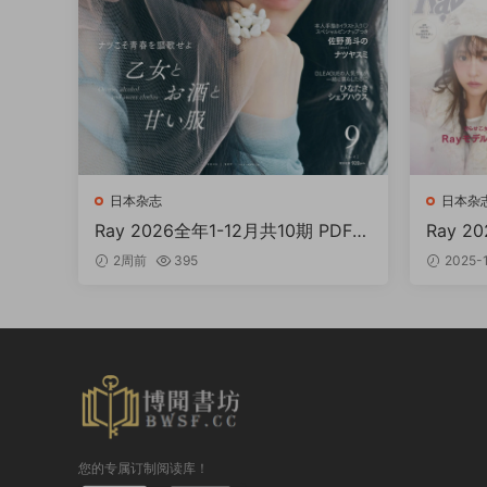
日本杂志
日本杂
Ray 2026全年1-12月共10期 PDF
Ray 2
レイ
2周前
395
2025-
您的专属订制阅读库！