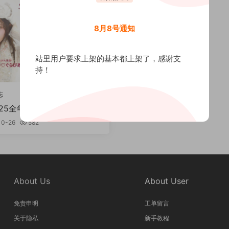
8月8号通知
站里用户要求上架的基本都上架了，感谢支
持！
志
025全年共12本 PDF
10-26
582
About Us
About User
免责申明
工单留言
关于隐私
新手教程