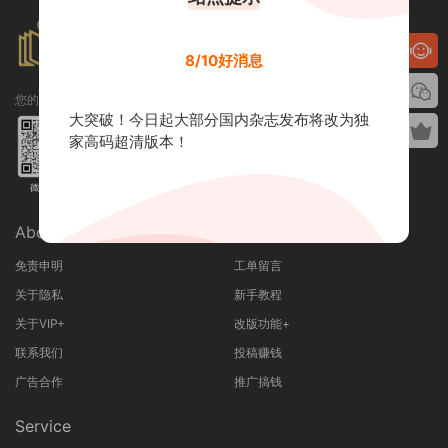
8/10好消息
您的专属订制阅读库！
大突破！今日起大部分国内杂志发布将改为独
家高码超清版本！
About Us
About User
免责申明
工单留言
关于隐私
新手教程
关于VIP+
改版功能+
联系我们
投稿赚钱
广告合作
推广搞钱
Service