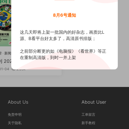
8月6号通知
这几天即将上架一批国内的好杂志，画质比L
源、B看平台好太多了，高清原书排版；
之前部分断更的如《电脑报》《看世界》等正
管
·
新闻时评
在重制高清版，到时一并上架
 2025全年共50本 PDF
01-04
2.39k
About Us
About User
免责申明
工单留言
关于隐私
新手教程