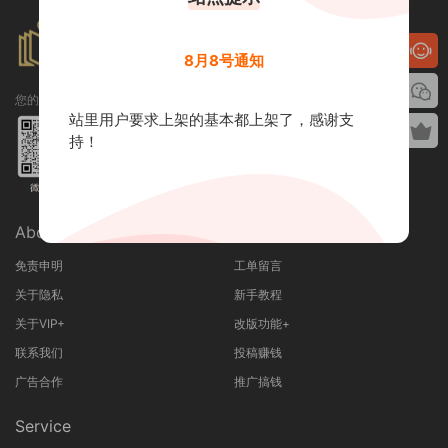
8月8号通知
您的专属订制阅读库！
站里用户要求上架的基本都上架了，感谢支
持！
About Us
About User
免责申明
工单留言
关于隐私
新手教程
关于VIP+
改版功能+
联系我们
投稿赚钱
广告合作
推广搞钱
Service