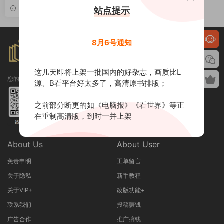
F
2026-01-02
站点提示
8月6号通知
这几天即将上架一批国内的好杂志，画质比L
您的专属订制阅读库！
源、B看平台好太多了，高清原书排版；
之前部分断更的如《电脑报》《看世界》等正
在重制高清版，到时一并上架
About Us
About User
免责申明
工单留言
关于隐私
新手教程
关于VIP+
改版功能+
联系我们
投稿赚钱
广告合作
推广搞钱